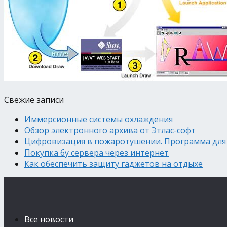
Свежие записи
Иммерсионные системы охлаждения
Обзор электронного архива от Этлас-софт
Цифровизация в пожаротушении. Программа для
Покупка бу сервера через интернет
Как обеспечить защиту гаджетов на отдыхе
Все новости