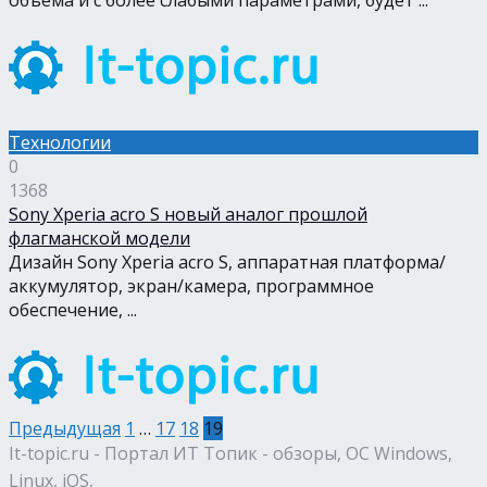
объема и с более слабыми параметрами, будет ...
Технологии
0
1368
Sony Xperia acro S новый аналог прошлой
флагманской модели
Дизайн Sony Xperia acro S, аппаратная платформа/
аккумулятор, экран/камера, программное
обеспечение, ...
Предыдущая
1
…
17
18
19
It-topic.ru - Портал ИТ Топик - обзоры, ОС Windows,
Linux, iOS,