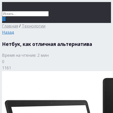
Главная
/
Технологии
Назад
Нетбук, как отличная альтернатива
Время на чтение: 2 мин
0
1161