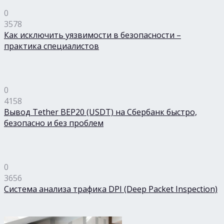
0
3578
Как исключить уязвимости в безопасности –
практика специалистов
0
4158
Вывод Tether BEP20 (USDT) на Сбербанк быстро,
безопасно и без проблем
0
3656
Система анализа трафика DPI (Deep Packet Inspection)