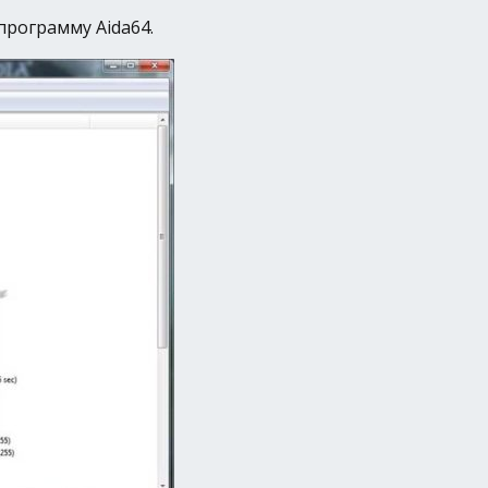
рограмму Аida64.