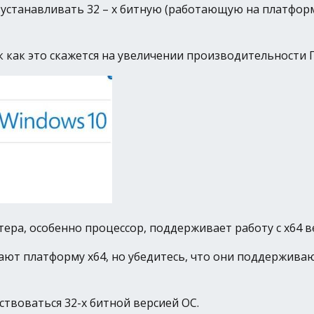
станавливать 32 – х битную (работающую на платформе 
к как это скажется на увеличении производительности П
ера, особенно процессор, поддерживает работу с х64 в
ют платформу х64, но убедитесь, что они поддерживаю
твоваться 32-х битной версией ОС.