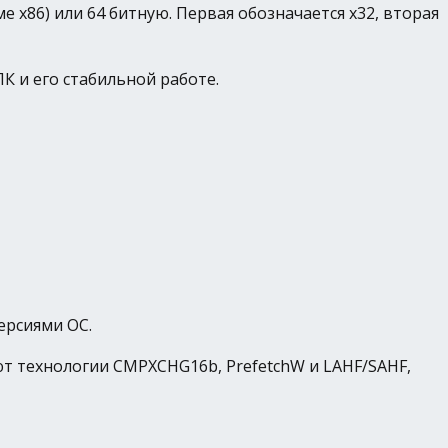
x86) или 64 битную. Первая обозначается х32, вторая
К и его стабильной работе.
ерсиями ОС.
т технологии CMPXCHG16b, PrefetchW и LAHF/SAHF,