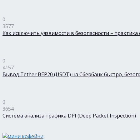
0
3577
Как исключить уязвимости в безопасности – практика
0
4157
Вывод Tether BEP20 (USDT) на Сбербанк быстро, безоп
0
3654
Система анализа трафика DPI (Deep Packet Inspection)