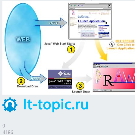
0
4186